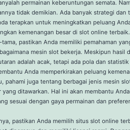
hanyalah permainan keberuntungan semata. Na
nnya tidak demikian. Ada banyak strategi dan 
nda terapkan untuk meningkatkan peluang And
gkan kemenangan besar di slot online terbaik.
-tama, pastikan Anda memiliki pemahaman yan
bagaimana mesin slot bekerja. Meskipun hasil d
utaran adalah acak, tetapi ada pola dan statisti
embantu Anda memperkirakan peluang kemena
tu, pahami juga tentang berbagai jenis mesin slo
tur yang ditawarkan. Hal ini akan membantu And
ang sesuai dengan gaya permainan dan prefere
nya, pastikan Anda memilih situs slot online ter