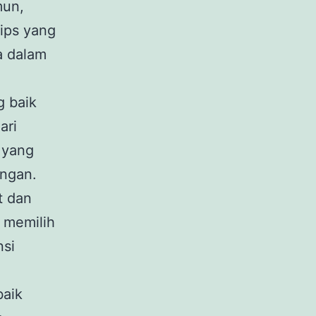
mun,
tips yang
a dalam
g baik
ari
k yang
ngan.
t dan
a memilih
nsi
baik