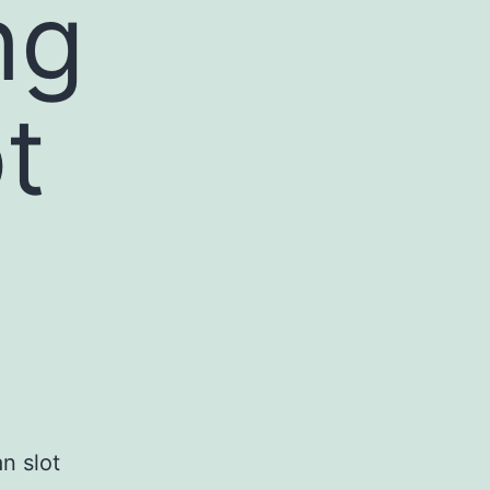
ng
t
n slot