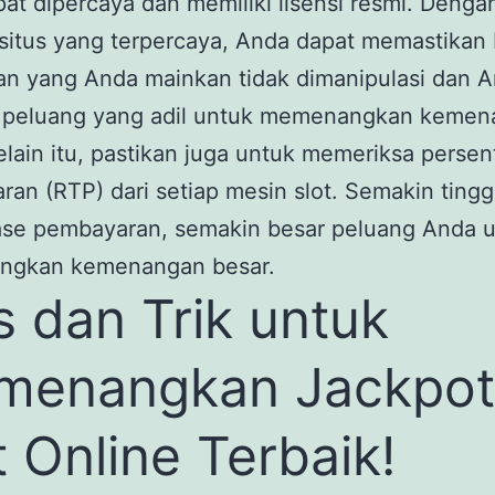
at dipercaya dan memiliki lisensi resmi. Denga
 situs yang terpercaya, Anda dapat memastikan
an yang Anda mainkan tidak dimanipulasi dan 
i peluang yang adil untuk memenangkan keme
elain itu, pastikan juga untuk memeriksa persen
an (RTP) dari setiap mesin slot. Semakin tingg
ase pembayaran, semakin besar peluang Anda 
gkan kemenangan besar.
s dan Trik untuk
menangkan Jackpot
t Online Terbaik!