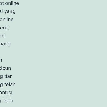
ot online
si yang
 online
sit,
ini
luang
m
kipun
ng dan
g telah
ontrol
 lebih