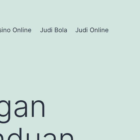
ino Online
Judi Bola
Judi Online
gan
nduan