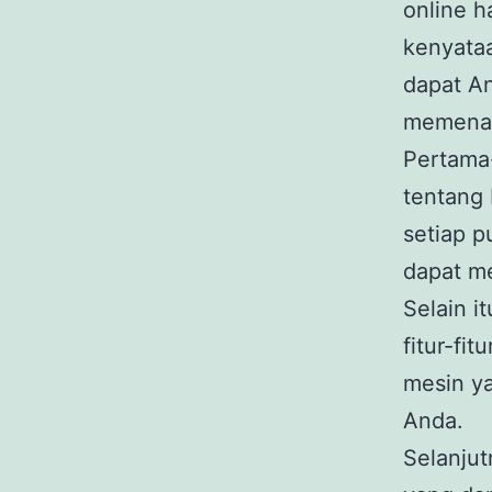
online 
kenyataa
dapat A
memenan
Pertama
tentang 
setiap p
dapat m
Selain i
fitur-fi
mesin y
Anda.
Selanjut