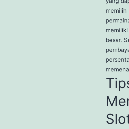
yang dap
memilih
permain
memilik
besar. S
pembayar
persent
memenan
Tip
Me
Slo