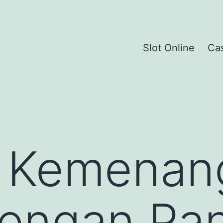
Slot Online
Cas
i Kemenan
dengan Pa