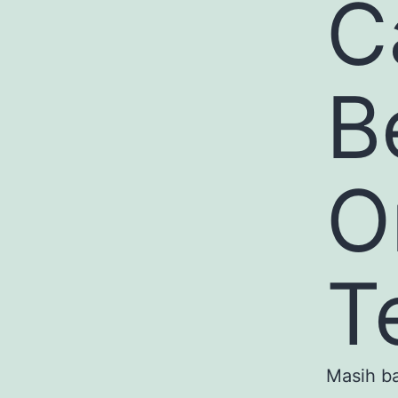
C
B
O
T
Masih b